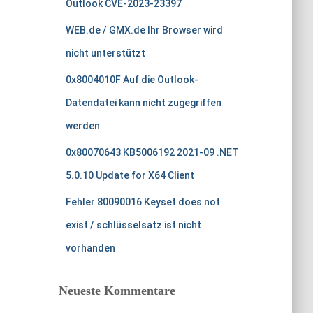
Outlook CVE-2023-23397
a
c
WEB.de / GMX.de Ihr Browser wird
h
nicht unterstützt
:
0x8004010F Auf die Outlook-
Datendatei kann nicht zugegriffen
werden
0x80070643 KB5006192 2021-09 .NET
5.0.10 Update for X64 Client
Fehler 80090016 Keyset does not
exist / schlüsselsatz ist nicht
vorhanden
Neueste Kommentare