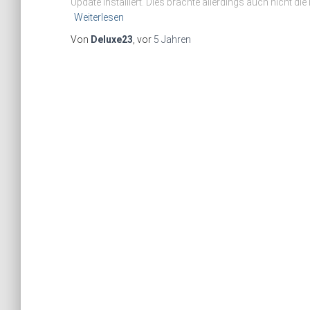
Update installiert. Dies brachte allerdings auch nicht di
Weiterlesen
Von
Deluxe23
, vor
5 Jahren