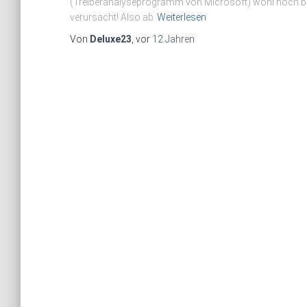
(Treiberanalyseprogramm von Microsoft) wohl noch bei 
verursacht! Also ab
Weiterlesen
Von
Deluxe23
, vor
12 Jahren