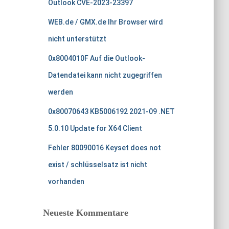
Outlook CVE-2023-23397
a
c
WEB.de / GMX.de Ihr Browser wird
h
nicht unterstützt
:
0x8004010F Auf die Outlook-
Datendatei kann nicht zugegriffen
werden
0x80070643 KB5006192 2021-09 .NET
5.0.10 Update for X64 Client
Fehler 80090016 Keyset does not
exist / schlüsselsatz ist nicht
vorhanden
Neueste Kommentare