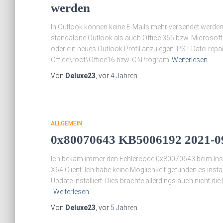
werden
In Outlook können keine E-Mails mehr versendet werden.
standalone Outlook als auch Office 365 bzw. Microsoft 36
oder ein neues Outlook Profil anzulegen. PST-Datei rep
Office\root\Office16 bzw. C:\Program
Weiterlesen
Von
Deluxe23
, vor
4 Jahren
ALLGEMEIN
0x80070643 KB5006192 2021-09 
Ich bekam immer den Fehlercode 0x80070643 beim Inst
X64 Client. Ich habe keine Möglichkeit gefunden es inst
Update installiert. Dies brachte allerdings auch nicht di
Weiterlesen
Von
Deluxe23
, vor
5 Jahren