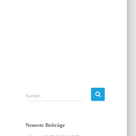
S
Suchen …
u
c
h
e
Neueste Beiträge
n
n