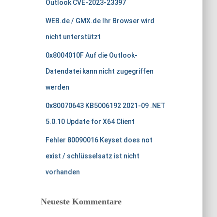
Outlook CVE-2023-23397
a
c
WEB.de / GMX.de Ihr Browser wird
h
nicht unterstützt
:
0x8004010F Auf die Outlook-
Datendatei kann nicht zugegriffen
werden
0x80070643 KB5006192 2021-09 .NET
5.0.10 Update for X64 Client
Fehler 80090016 Keyset does not
exist / schlüsselsatz ist nicht
vorhanden
Neueste Kommentare