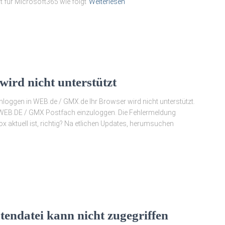
t für Microsoft365 wie folgt
Weiterlesen
ird nicht unterstützt
nloggen in WEB.de / GMX.de Ihr Browser wird nicht unterstützt.
hr WEB.DE / GMX Postfach einzuloggen. Die Fehlermeldung
ox aktuell ist, richtig? Na etlichen Updates, herumsuchen
endatei kann nicht zugegriffen