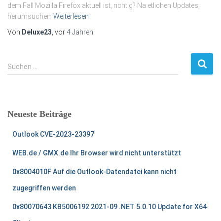
dem Fall Mozilla Firefox aktuell ist, richtig? Na etlichen Updates,
herumsuchen
Weiterlesen
Von
Deluxe23
, vor
4 Jahren
S
Suchen …
u
c
h
e
Neueste Beiträge
n
n
Outlook CVE-2023-23397
a
c
WEB.de / GMX.de Ihr Browser wird nicht unterstützt
h
:
0x8004010F Auf die Outlook-Datendatei kann nicht
zugegriffen werden
0x80070643 KB5006192 2021-09 .NET 5.0.10 Update for X64