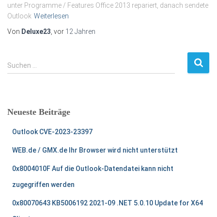
unter Programme / Features Office 2013 repariert, danach sendete
Outlook
Weiterlesen
Von
Deluxe23
, vor
12 Jahren
S
Suchen …
u
c
h
e
Neueste Beiträge
n
n
Outlook CVE-2023-23397
a
c
WEB.de / GMX.de Ihr Browser wird nicht unterstützt
h
:
0x8004010F Auf die Outlook-Datendatei kann nicht
zugegriffen werden
0x80070643 KB5006192 2021-09 .NET 5.0.10 Update for X64