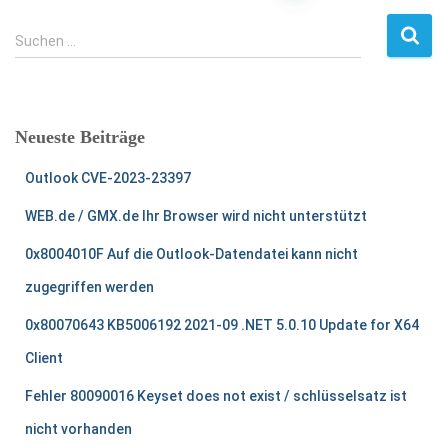
der
S
Suchen …
u
Beiträge
c
h
e
Neueste Beiträge
n
n
Outlook CVE-2023-23397
a
c
WEB.de / GMX.de Ihr Browser wird nicht unterstützt
h
:
0x8004010F Auf die Outlook-Datendatei kann nicht
zugegriffen werden
0x80070643 KB5006192 2021-09 .NET 5.0.10 Update for X64
Client
Fehler 80090016 Keyset does not exist / schlüsselsatz ist
nicht vorhanden