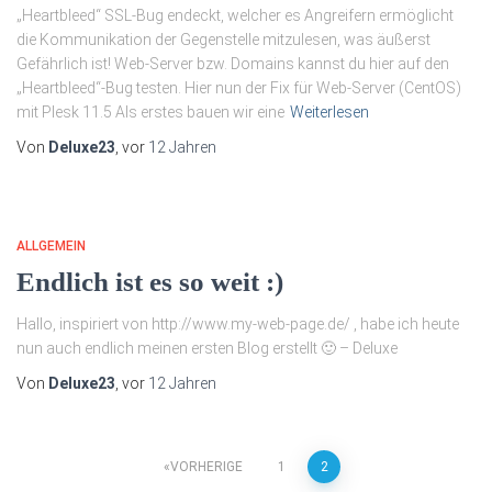
„Heartbleed“ SSL-Bug endeckt, welcher es Angreifern ermöglicht
die Kommunikation der Gegenstelle mitzulesen, was äußerst
Gefährlich ist! Web-Server bzw. Domains kannst du hier auf den
„Heartbleed“-Bug testen. Hier nun der Fix für Web-Server (CentOS)
mit Plesk 11.5 Als erstes bauen wir eine
Weiterlesen
Von
Deluxe23
, vor
12 Jahren
ALLGEMEIN
Endlich ist es so weit :)
Hallo, inspiriert von http://www.my-web-page.de/ , habe ich heute
nun auch endlich meinen ersten Blog erstellt 🙂 – Deluxe
Von
Deluxe23
, vor
12 Jahren
Seitennummerierung
VORHERIGE
1
2