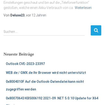
Einstellungen geschaut und bin auf die „Telefonierfunktion“
gestoßen, welche einen Akku-Verbrauch von ca.
Weiterlesen
Von
Deluxe23
, vor
12 Jahren
S
Suchen …
u
c
h
e
Neueste Beiträge
n
n
Outlook CVE-2023-23397
a
c
WEB.de / GMX.de Ihr Browser wird nicht unterstützt
h
:
0x8004010F Auf die Outlook-Datendatei kann nicht
zugegriffen werden
0x80070643 KB5006192 2021-09 .NET 5.0.10 Update for X64