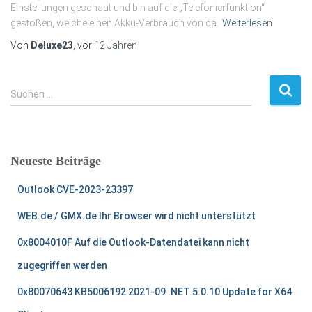
Einstellungen geschaut und bin auf die „Telefonierfunktion“
gestoßen, welche einen Akku-Verbrauch von ca.
Weiterlesen
Von
Deluxe23
, vor
12 Jahren
S
Suchen …
u
c
h
e
Neueste Beiträge
n
n
Outlook CVE-2023-23397
a
c
WEB.de / GMX.de Ihr Browser wird nicht unterstützt
h
:
0x8004010F Auf die Outlook-Datendatei kann nicht
zugegriffen werden
0x80070643 KB5006192 2021-09 .NET 5.0.10 Update for X64