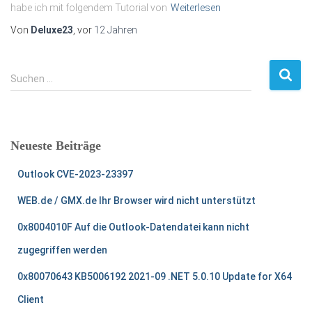
habe ich mit folgendem Tutorial von
Weiterlesen
Von
Deluxe23
, vor
12 Jahren
S
Suchen …
u
c
h
e
Neueste Beiträge
n
n
Outlook CVE-2023-23397
a
c
WEB.de / GMX.de Ihr Browser wird nicht unterstützt
h
:
0x8004010F Auf die Outlook-Datendatei kann nicht
zugegriffen werden
0x80070643 KB5006192 2021-09 .NET 5.0.10 Update for X64
Client