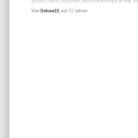
grüne POWER Led blinkte, und nicht konstant an war. Als
Von
Deluxe23
, vor
12 Jahren