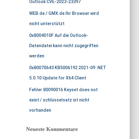
Outlook CVE-2023-23397
a
c
WEB.de / GMX.de Ihr Browser wird
h
nicht unterstützt
:
0x8004010F Auf die Outlook-
Datendatei kann nicht zugegriffen
werden
0x80070643 KB5006192 2021-09 .NET
5.0.10 Update for X64 Client
Fehler 80090016 Keyset does not
exist / schlüsselsatz ist nicht
vorhanden
Neueste Kommentare