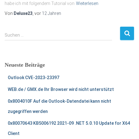
habe ich mit folgendem Tutorial von
Weiterlesen
Von
Deluxe23
, vor
12 Jahren
S
Suchen …
u
c
h
e
Neueste Beiträge
n
n
Outlook CVE-2023-23397
a
c
WEB.de / GMX.de Ihr Browser wird nicht unterstützt
h
:
0x8004010F Auf die Outlook-Datendatei kann nicht
zugegriffen werden
0x80070643 KB5006192 2021-09 .NET 5.0.10 Update for X64
Client