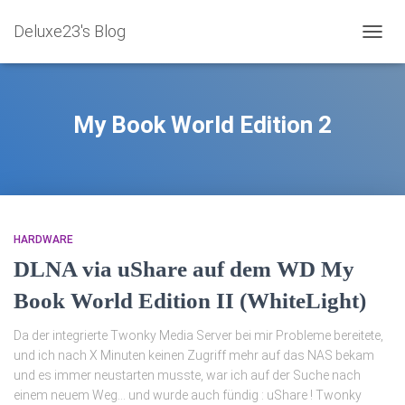
Deluxe23's Blog
NAVIG
My Book World Edition 2
HARDWARE
DLNA via uShare auf dem WD My
Book World Edition II (WhiteLight)
Da der integrierte Twonky Media Server bei mir Probleme bereitete,
und ich nach X Minuten keinen Zugriff mehr auf das NAS bekam
und es immer neustarten musste, war ich auf der Suche nach
einem neuem Weg… und wurde auch fündig : uShare ! Twonky