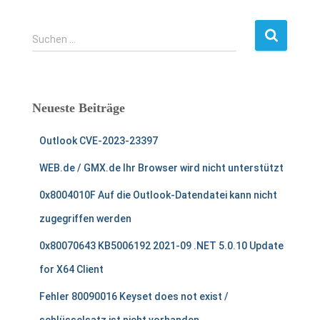
S
Suchen …
u
c
h
e
Neueste Beiträge
n
n
Outlook CVE-2023-23397
a
c
WEB.de / GMX.de Ihr Browser wird nicht unterstützt
h
:
0x8004010F Auf die Outlook-Datendatei kann nicht
zugegriffen werden
0x80070643 KB5006192 2021-09 .NET 5.0.10 Update
for X64 Client
Fehler 80090016 Keyset does not exist /