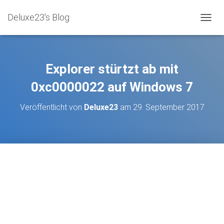
Deluxe23's Blog
NAVIG
Explorer stürtzt ab mit
0xc0000022 auf Windows 7
Veröffentlicht von
Deluxe23
am
29. September 2017