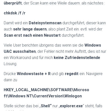
überprüft
, der Scan kann eine Weile dauern. als nächstes :
chkdsk /f /r
Damit wird ein
Dateisystemscan
durchgeführt, dieser kann
auch
sehr lange dauern
, also plant Zeit ein. evtl. wird der
Scan erst nach einen Neustart
durchgeführt.
Viele User berichten übrigens das wenn sie die
Windows
UAC ausschalten
, der Fehler nicht mehr Auftritt, dies ist nur
ein Workaround und für mich
keine Zufriedenstellende
Lösung.
Drücke
Windowstaste + R
und gib
regedit
ein. Navigiere
dann zu
HKEY_LOCAL_MACHINE\SOFTWA
RE\Microso
ft\Windows
NT\CurrentVersion\Winlogon
Stelle sicher das bei „
Shell“
nur „
explorer.exe
“ steht, falls