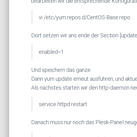
bearbeiten wir die entsprechende Konfigurati
vi /etc/yum.repos.d/CentOS-Base.repo
Dort setzen wir ans ende der Section [update
enabled=1
Und speichern das ganze.
Dann yum update erneut ausführen, und aktue
Als nächstes starten wir den http-daemon ne
service httpd restart
Danach muss nur noch das Plesk-Panel neuge