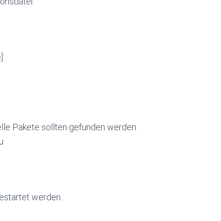
onsdatei:
]:
lle Pakete sollten gefunden werden.
u
startet werden :