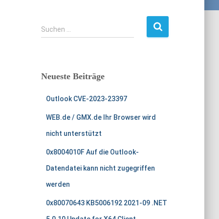
S
Suchen …
u
c
h
e
Neueste Beiträge
n
n
Outlook CVE-2023-23397
a
c
WEB.de / GMX.de Ihr Browser wird
h
:
nicht unterstützt
0x8004010F Auf die Outlook-
Datendatei kann nicht zugegriffen
werden
0x80070643 KB5006192 2021-09 .NET