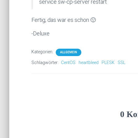
service sw-cp-server restart
Fertig, das war es schon 🙂
-Deluxe
Kategorien:
ALLGEMEIN
Schlagwörter:
CentOS
heartbleed
PLESK
SSL
0 Ko